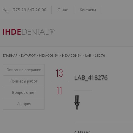
+375 29 643 20 00
О нас
Контакты
ГЛАВНАЯ
>
КАТАЛОГ
>
HEXACONE®
>
HEXACONE®
>
LAB_418276
13
Описание операции
LAB_418276
Примеры работ
11
Вопрос ответ
История
‹
Назад