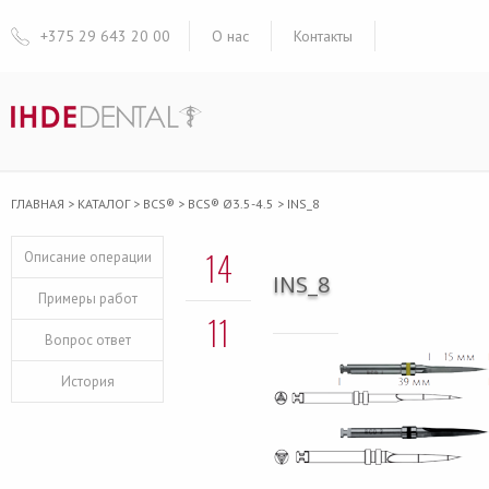
+375 29 643 20 00
О нас
Контакты
ГЛАВНАЯ
>
КАТАЛОГ
>
BCS®
>
BCS® Ø3.5-4.5
>
INS_8
14
Описание операции
INS_8
Примеры работ
11
Вопрос ответ
История