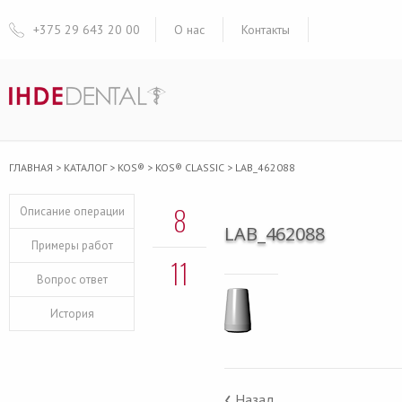
+375 29 643 20 00
О нас
Контакты
ГЛАВНАЯ
>
КАТАЛОГ
>
KOS®
>
KOS® CLASSIC
>
LAB_462088
8
Описание операции
LAB_462088
Примеры работ
11
Вопрос ответ
История
‹
Назад