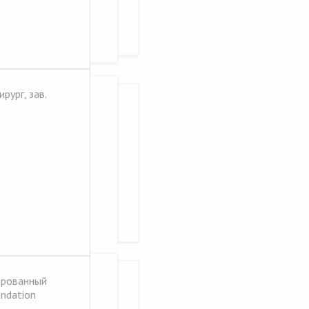
рург, зав.
ированный
undation