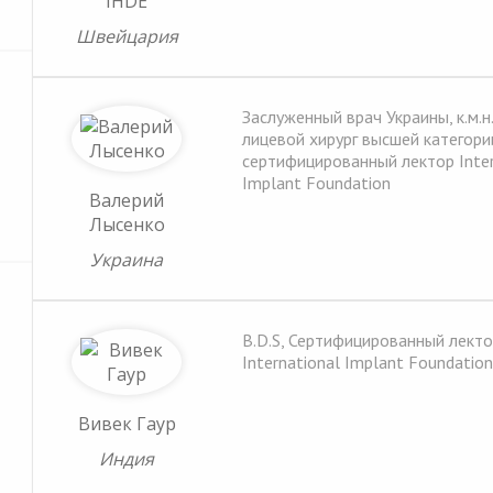
IHDE
Швейцария
Заслуженный врач Украины, к.м.н
лицевой хирург высшей категори
сертифицированный лектор Inter
Implant Foundation
Валерий
Лысенко
Украина
B.D.S, Сертифицированный лект
International Implant Foundation
Вивек Гаур
Индия