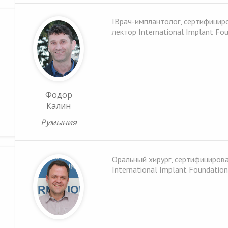
IВрач-имплантолог, сертифицир
лектор International Implant Fo
Фодор
Калин
Румыния
Оральный хирург, сертифициров
International Implant Foundation