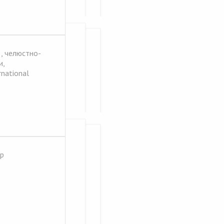
., челюстно-
и,
national
ор