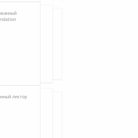
ованный
undation
анный лектор