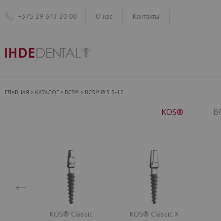
+375 29 643 20 00
О нас
Контакты
ГЛАВНАЯ
>
КАТАЛОГ
>
BCS®
>
BCS® Ø 5.5-12
KOS®
B
←
K
KOS® Classic
KOS® Classic X