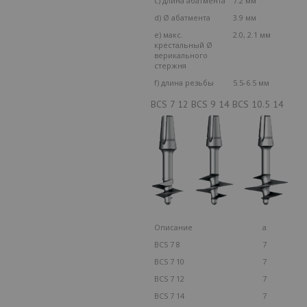
c) длина абатмента
7.2 мм
d) Ø абатмента
3.9 мм
e) макс.
2.0, 2.1 мм
крестальный Ø
верикального
стержня
f) длина резьбы
5.5-6.5 мм
BCS 7 12 BCS 9 14 BCS 10.5 14
Описание
a
BCS 7 8
7
BCS 7 10
7
BCS 7 12
7
BCS 7 14
7